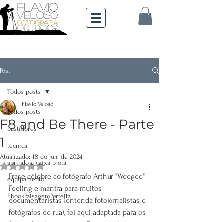
Post
Todos posts
Flavio Veloso
Todos posts
F8 and Be There - Parte
bastidores
1
técnica
Atualizado:
18 de jun. de 2024
abrindo a caixa preta
Avaliado com NaN de 5 estrelas.
Frase célebre do fotógrafo Arthur "Weegee" 
equipamento
Feeling e mantra para muitos 
EbookPaisagemPerfeita
documentaristas (entenda fotojornalistas e 
fotógrafos de rua), foi aqui adaptada para os 