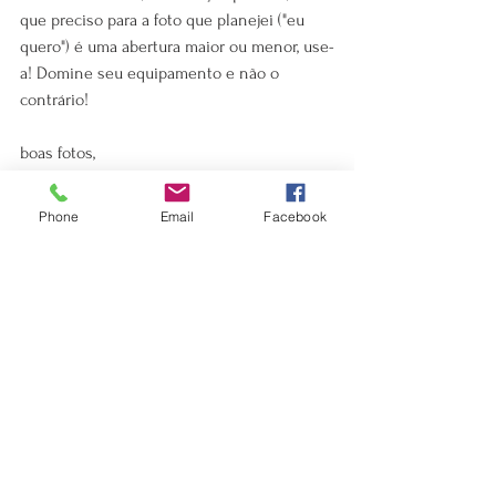
que preciso para a foto que planejei ("eu 
quero") é uma abertura maior ou menor, use-
a! Domine seu equipamento e não o 
contrário!
boas fotos, 
Phone
Email
Facebook
E se quiser colocar tudo isso a prova, em 
uma das cidades mais fotogênicas do 
planeta, com segurança, planejamento e 