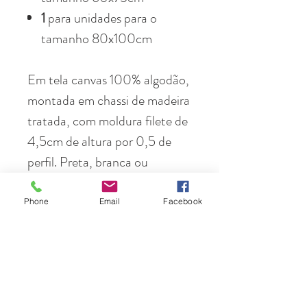
1
para unidades para o
tamanho 80x100cm
Em tela canvas 100% algodão,
montada em chassi de madeira
tratada, com moldura filete de
4,5cm de altura por 0,5 de
perfil. Preta, branca ou
madeira
Phone
Email
Facebook
Em papel fotográfico de
altíssima resolução, 100%
algodão, emoldurada com
moldura preta, branca ou cor
de madeira (a escolher), em