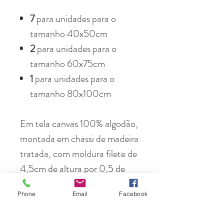
7
para unidades para o
tamanho 40x50cm
2
para unidades para o
tamanho 60x75cm
1
para unidades para o
tamanho 80x100cm
Em tela canvas 100% algodão,
montada em chassi de madeira
tratada, com moldura filete de
4,5cm de altura por 0,5 de
perfil. Preta, branca ou
Phone
Email
Facebook
madeira