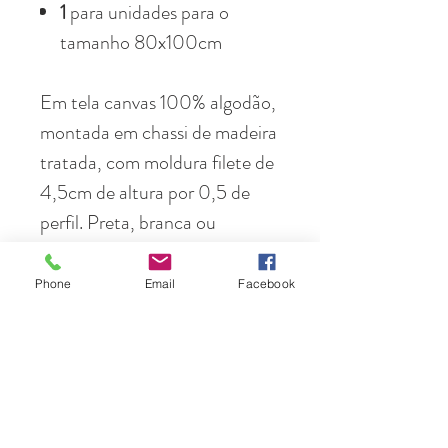
1
para unidades para o
tamanho 80x100cm
Em tela canvas 100% algodão,
montada em chassi de madeira
tratada, com moldura filete de
4,5cm de altura por 0,5 de
perfil. Preta, branca ou
madeira
Phone
Email
Facebook
Em papel fotográfico de
altíssima resolução, 100%
algodão, emoldurada com
moldura preta, branca ou cor
de madeira (a escolher), em