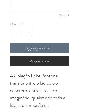
0/500
Quantità
*
Aggiungi al carrello
Acquista ora
A Coleção Fake Pantone
transita entre o lúdico e o
concreto, entre o real e o
imaginário, quebrando toda a
lógica de precisão da