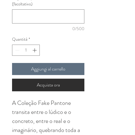
(facoltativo)
0/500
Quantità
*
Aggiungi al carrello
Acquista ora
A Coleção Fake Pantone
transita entre o lúdico e o
concreto, entre o real e o
imaginário, quebrando toda a