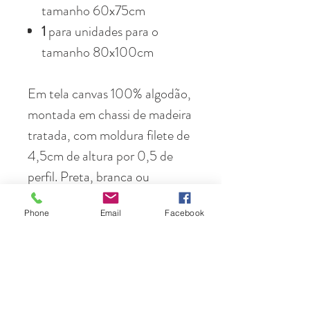
tamanho 60x75cm
1
para unidades para o
tamanho 80x100cm
Em tela canvas 100% algodão,
montada em chassi de madeira
tratada, com moldura filete de
4,5cm de altura por 0,5 de
perfil. Preta, branca ou
madeira
Phone
Email
Facebook
Em papel fotográfico de
altíssima resolução, 100%
algodão, emoldurada com
moldura preta, branca ou cor