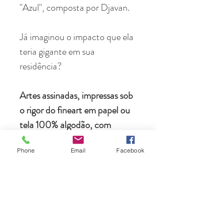
"Azul", composta por Djavan.
Já imaginou o impacto que ela
teria gigante em sua
residência?
Artes assinadas, impressas sob
o rigor do fineart em papel ou
tela 100% algodão, com
moldura de alto padrão.
Phone
Email
Facebook
Envio para qualquer local do
planeta, acondicionados em
caixas feitas sob medida.