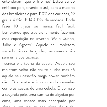
entenderam que é frio né? Estou sendo
enfático pois, tirando o Sul, para a maioria
dos brasileiros e para 110% dos cariocas, 19
graus é frio. E lá é frio de verdade. Pode
fazer 10 graus ou menos fácil fácil.
Lembrando que tradicionalmente fazemos
essa expedição no inverno (Maio, Junho,
Julho e Agosto). Aquele seu moletom
surrado não vai te ajudar, pelo menos não
sem uma boa técnica.
Técnica é a teoria da cebola. Aquele seu
moletom velho não vai te ajudar mas só
aquele seu casacão mega power também
não. O macete é ir colocando camadas
como as cascas de uma cebola. E por isso
a segunda pele, uma camisa de algodão por
cima, uma casaco mais encorpado por
cima e um power por cima de tudo.