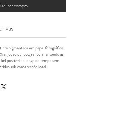
Realizar compra
anvas
tinta pigmentada em papel fotográfico
% algodão ou fotográfico, mantendo as
 fiel possível ao longo do tempo sem
tidos sob conservação ideal.