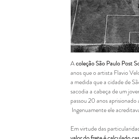
A
coleção São Paulo Post S
anos que o artista Flavio Ve
a medida que a cidade de Sã
sacodia a cabeça de um jovem
passou 20 anos aprisionado 
Ingenuamente ele acreditava
Em virtude das particularida
valor do frete é calculado c