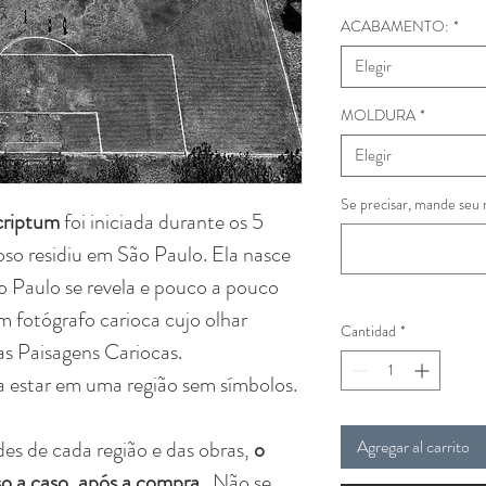
ACABAMENTO:
*
Elegir
MOLDURA
*
Elegir
Se precisar, mande seu 
criptum
foi iniciada durante os 5
loso residiu em São Paulo. Ela nasce
o Paulo se revela e pouco a pouco
 fotógrafo carioca cujo olhar
Cantidad
*
as Paisagens Cariocas.
 estar em uma região sem símbolos.
des de cada região e das obras,
o
Agregar al carrito
aso a caso, após a compra.
Não se