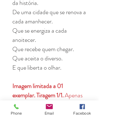
da história.
De uma cidade que se renova a
cada amanhecer.
Que se energiza a cada
anoitecer.
Que recebe quem chegar.
Que aceita o diverso.
E que liberta o olhar.
Imagem limitada a 01
exemplar. Tiragem 1/1.
Apenas
VOCÊ, apenas a SUA
PAREDE terá essa obra de
Phone
Email
Facebook
arte.