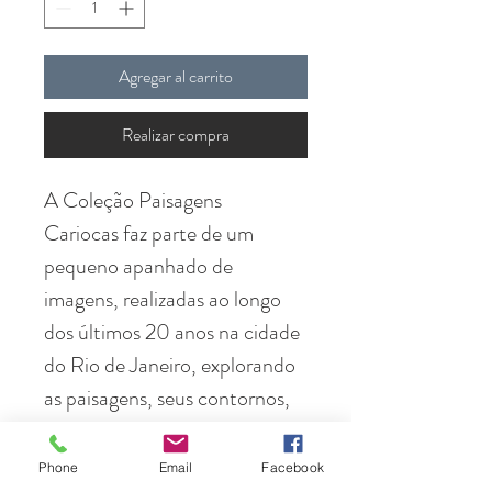
Agregar al carrito
Realizar compra
A Coleção Paisagens
Cariocas faz parte de um
pequeno apanhado de
imagens, realizadas ao longo
dos últimos 20 anos na cidade
do Rio de Janeiro, explorando
as paisagens, seus contornos,
suas luzes e sua natureza
onipresente.
Phone
Email
Facebook