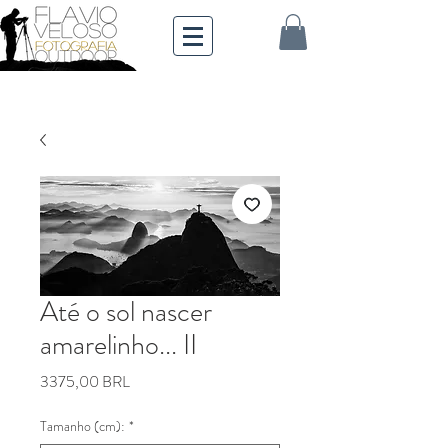
Até o sol nascer
amarelinho... II
Precio
3375,00 BRL
Tamanho (cm):
*