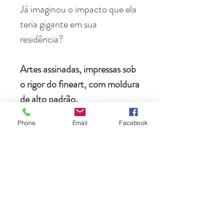
Já imaginou o impacto que ela
teria gigante em sua
residência?
Artes assinadas, impressas sob
o rigor do fineart, com moldura
de alto padrão.
Phone
Email
Facebook
Envio para qualquer local do
planeta, acondicionados em
caixas feitas sob medida.
Instalação profissional grátis na
cidade do Rio de Janeiro.