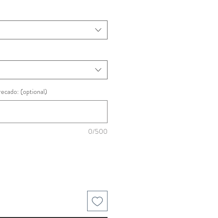
recado: (optional)
0/500