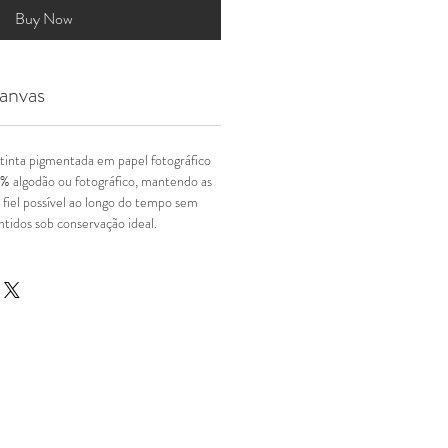
Buy Now
anvas
tinta pigmentada em papel fotográfico
% algodão ou fotográfico, mantendo as
 fiel possível ao longo do tempo sem
tidos sob conservação ideal.