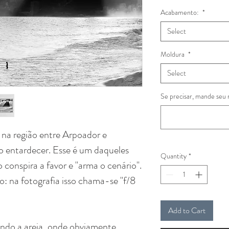
Acabamento:
*
Select
Moldura
*
Select
Se precisar, mande seu 
na região entre Arpoador e
o entardecer. Esse é um daqueles
Quantity
*
conspira a favor e "arma o cenário".
o: na fotografia isso chama-se "f/8
Add to Cart
tando a areia, onde obviamente