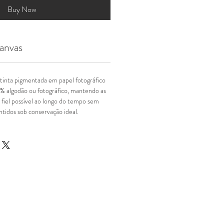
Buy Now
anvas
tinta pigmentada em papel fotográfico
% algodão ou fotográfico, mantendo as
 fiel possível ao longo do tempo sem
tidos sob conservação ideal.