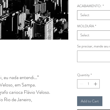
ACABAMENTO:
*
Select
MOLDURA
*
Select
Se precisar, mande seu 
Quantity
*
, eu nada entendi...”
 Veloso, em Sampa.
rafo carioca Flávio Veloso.
do Rio de Janeiro,
Add to Cart