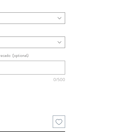
recado: (optional)
0/500