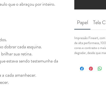
ulo que o abraçou por inteiro.
Papel
Tela C
Impressão Fineart, com 
dos.
de alta performace, 100
ao dobrar cada esquina.
cores e contraste o mais
brilhar sua retina.
degradar, desde que man
 que estava sendo testemunha da
a a cada amanhecer.
tecer.