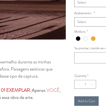
Select
Acabamento:
*
Select
Moldura
*
Se precisar, mande seu 
avermelho durante as minhas
 afora. Paisagens exóticas que
desse tipo de captura.
Quantity
*
AS 01 EXEMPLAR.
Apenas
VOCÊ
,
 essa obra de arte.
Add to Cart