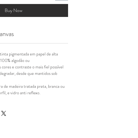
Buy Now
anvas
tinta pigmentada em papel de alta
 100% algodão ou
 cores e contraste o mais fiel possível
degradar, desde que mantidos sob
 de madeira tratada preta, branca ou
il, e vidro anti reflexo.