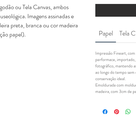
godão ou Tela Canvas, ambos
useológica. Imagens assinadas e
eira preta, branca ou cor madeira
Papel
Tela C
pção papel).
Impressão Fineart, com 
performace, importado,
fotográfico, mantendo as
ao longo do tempo sem 
conservação ideal.
Emoldurada com moldura
madeira, com 3cm de perf