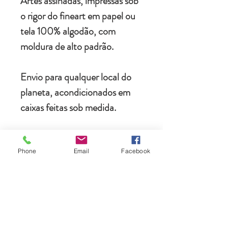
Artes assinadas, impressas sob
o rigor do fineart em papel ou
tela 100% algodão, com
moldura de alto padrão.
Envio para qualquer local do
planeta, acondicionados em
caixas feitas sob medida.
Instalação profissional grátis na
cidade do Rio de Janeiro.
Phone
Email
Facebook
As melhores imagens do
mundo a um clique da sua
parede!