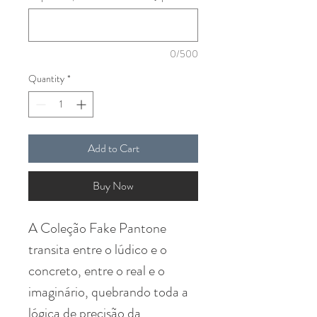
0/500
Quantity
*
Add to Cart
Buy Now
A Coleção Fake Pantone
transita entre o lúdico e o
concreto, entre o real e o
imaginário, quebrando toda a
lógica de precisão da