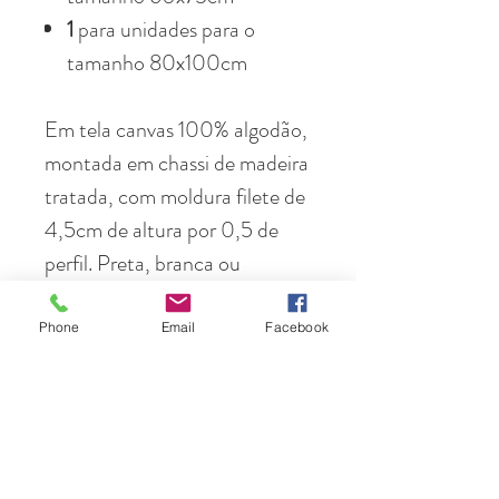
1
para unidades para o
tamanho 80x100cm
Em tela canvas 100% algodão,
montada em chassi de madeira
tratada, com moldura filete de
4,5cm de altura por 0,5 de
perfil. Preta, branca ou
madeira
Phone
Email
Facebook
Em papel fotográfico de
altíssima resolução, 100%
algodão, emoldurada com
moldura preta, branca ou cor
de madeira (a escolher), em