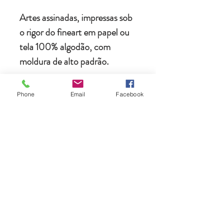
Artes assinadas, impressas sob
o rigor do fineart em papel ou
tela 100% algodão, com
moldura de alto padrão.
Envio para qualquer local do
Phone
Email
Facebook
planeta, acondicionados em
caixas feitas sob medida.
Instalação profissional grátis na
cidade do Rio de Janeiro.
🔥As melhores imagens do
mundo a um clique da sua