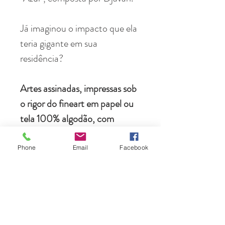
Já imaginou o impacto que ela
teria gigante em sua
residência?
Artes assinadas, impressas sob
o rigor do fineart em papel ou
tela 100% algodão, com
moldura de alto padrão.
Phone
Email
Facebook
Envio para qualquer local do
planeta, acondicionados em
caixas feitas sob medida.
Instalação profissional grátis na